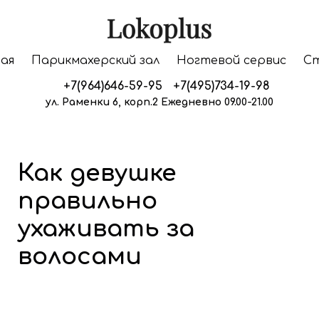
ая
Парикмахерский зал
Ногтевой сервис
С
+7(964)646-59-95 +7(495)734-19-98
ул. Раменки 6, корп.2 Ежедневно 09.00-21.00
Как девушке
правильно
ухаживать за
волосами